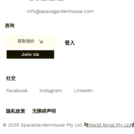
info@spacegardenhouse.com
咨询
获取报价
登入
Join Us
社交
Facebook
Instagram
LinkedIn
隐私政策
无障碍声明
© 2035 SpaceGardenHouse Pty Ltd 与
World Royal Pty Ltd